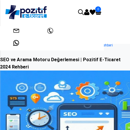
0
Anasayfa
SEO
info@pozitifeticaret.com
+908503033438
SEO ve Arama Motoru Değerlemesi | Pozitif E-Ticaret 2024 Rehberi
+905312631824
SEO ve Arama Motoru Değerlemesi | Pozitif E-Ticaret
2024 Rehberi