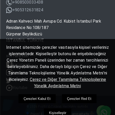
+908503033438
+905312631824
Adnan Kahveci Mah Avrupa Cd. Kubist İstanbul Park
Residance No:108/187
Gürpınar Beylikdüzü
İSTANBUL TÜRKIYE
İnternet sitemizde çerezler vasıtasıyla kişisel verileriniz
işlenmektedir. Kişiselleştir butonu ile erişebileceğiniz
Bizi Takip Edin
Çerez Yönetim Paneli üzerinden her zaman tercihlerinizi
Facebook
belirleyebilirsiniz. Daha detaylı bilgi için Çerez ve Diğer
Instagram
Tanımlama Teknolojilerine Yönelik Aydınlatma Metni'ni
inceleyiniz.
Çerez ve Diğer Tanımlama Teknolojilerine
Twitter
Yönelik Aydınlatma Metni
Youtube
Çerezleri Kabul Et
Çerezleri Red Et
© 2026 Pozitif E-Ticaret. Her Hakkı saklıdır.
Kişiselleştir
Pozitif E-Ticaret Yazılımı Kullanmaktadır