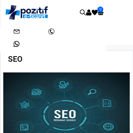
0
Anasayfa
SEO
info@pozitifeticaret.com
+908503033438
+905312631824
SEO