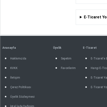
E-Ticaret Yo
Anasayfa
Üyelik
E-Ticaret
Hakkımızda
Sepetim
E-Ticaret'e
KVKK
Favorilerim
Hangi E-Tica
İletişim
E-Ticaret Ya
Çerez Politikası
E-Ticaret Yo
Üyelik Sözleşmesi
İptal İade Değişim