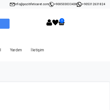
info@pozitifeticaret.com
+908503033438
+905312631824
0
I
Yardım
İletişim