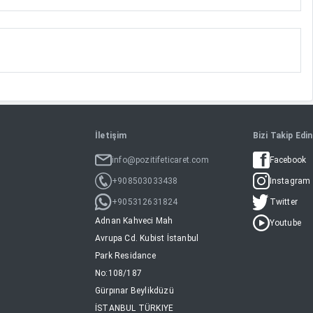
İletişim
Bizi Takip Edin
info@pozitifeticaret.com
Facebook
+908503033438
Instagram
+905312631824
Twitter
Adnan Kahveci Mah
Youtube
Avrupa Cd. Kubist İstanbul
Park Residance
No:108/187
Gürpınar Beylikdüzü
İSTANBUL TÜRKIYE