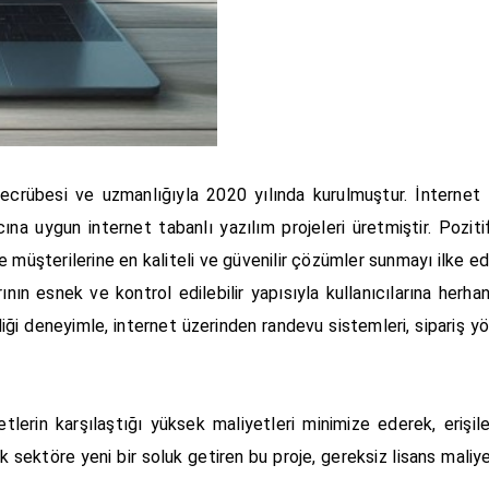
k tecrübesi ve uzmanlığıyla 2020 yılında kurulmuştur. İnternet
na uygun internet tabanlı yazılım projeleri üretmiştir. Poziti
e müşterilerine en kaliteli ve güvenilir çözümler sunmayı ilke e
larının esnek ve kontrol edilebilir yapısıyla kullanıcılarına he
irdiği deneyimle, internet üzerinden randevu sistemleri, sipariş 
lerin karşılaştığı yüksek maliyetleri minimize ederek, erişil
k sektöre yeni bir soluk getiren bu proje, gereksiz lisans maliy