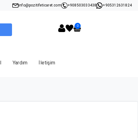
info@pozitifeticaret.com
+908503033438
+905312631824
0
I
Yardım
İletişim