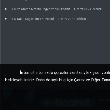
SEO ve Arama Motoru Değerlemesi | Pozitif E-Ticaret 2024 Rehberi
SEO Nasıl Güçlendirilir? | Pozitif E-Ticaret 2024 Rehberi
İnternet sitemizde çerezler vasıtasıyla kişisel veril
belirleyebilirsiniz. Daha detaylı bilgi için Çerez ve Diğer Ta
© 2026 