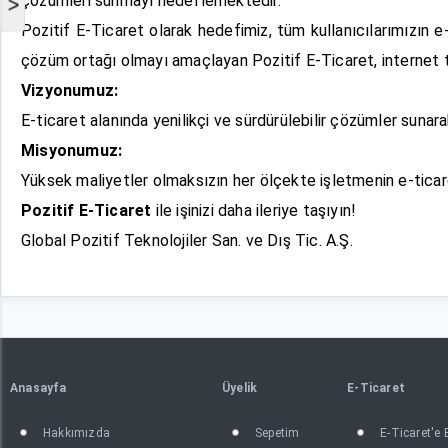
çözümleri sunmayı hedeflemektedir.
>
Pozitif E-Ticaret olarak hedefimiz, tüm kullanıcılarımızın e-
çözüm ortağı olmayı amaçlayan Pozitif E-Ticaret, internet tab
Vizyonumuz:
E-ticaret alanında yenilikçi ve sürdürülebilir çözümler sunar
Misyonumuz:
Yüksek maliyetler olmaksızın her ölçekte işletmenin e-ticaret
Pozitif E-Ticaret
ile işinizi daha ileriye taşıyın!
Global Pozitif Teknolojiler San. ve Dış Tic. A.Ş.
Anasayfa
Üyelik
E-Ticaret
Hakkımızda
Sepetim
E-Ticaret'e