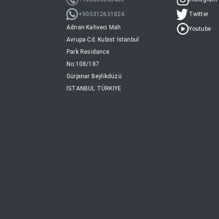
+905312631824
Twitter
Adnan Kahveci Mah
Youtube
Avrupa Cd. Kubist İstanbul
Park Residance
No:108/187
Gürpınar Beylikdüzü
İSTANBUL TÜRKIYE