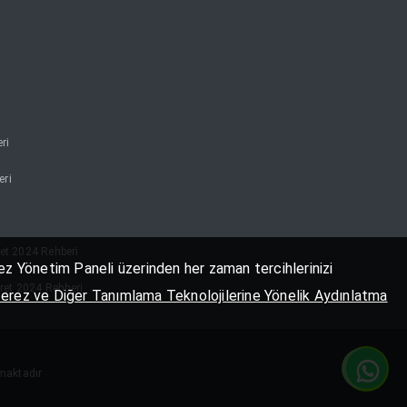
ri
eri
ret 2024 Rehberi
erez Yönetim Paneli üzerinden her zaman tercihlerinizi
aret 2024 Rehberi
erez ve Diğer Tanımlama Teknolojilerine Yönelik Aydınlatma
nmaktadır