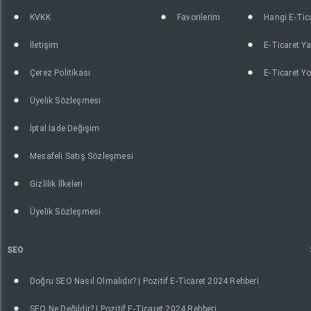
KVKK
Favorilerim
Hangi E-Tica
İletişim
E-Ticaret Ya
Çerez Politikası
E-Ticaret Yo
Üyelik Sözleşmesi
İptal İade Değişim
Mesafeli Satış Sözleşmesi
Gizlilik İlkeleri
Üyelik Sözleşmesi
SEO
Doğru SEO Nasıl Olmalıdır? | Pozitif E-Ticaret 2024 Rehberi
SEO Ne Değildir? | Pozitif E-Ticaret 2024 Rehberi