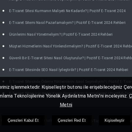
E-Ticaret Sitesi Kurmanın Maliyeti Ne Kadardır? | Pozitif E-Ticaret 2024
E-Ticaret Sitemi Nasıl Pazarlamalıyım? | Pozitif E-Ticaret 2024 Rehberi
Ürünlerimi Nasıl Yönetmeliyim? | Pozitif E-Ticaret 2024 Rehberi
Müşteri Hizmetlerini Nasıl Yönlendirmeliyim? | Pozitif E-Ticaret 2024 Rehbe
Güvenli Bir E-Ticaret Sitesi Nasıl Oluşturulur? | Pozitif E-Ticaret 2024 Rehb
E-Ticaret Sitesinde SEO Nasıl İyileştirilir? | Pozitif E-Ticaret 2024 Rehberi
E-Ticaret Sitesinde Ödeme Yöntemlerini Nasıl Seçmeliyim? | Pozitif E-Tica
eriniz işlenmektedir. Kişiselleştir butonu ile erişebileceğiniz Ç
E-Ticaret Sitesi için Hangi Kargo Seçeneklerini Sunmalıyım? | Pozitif E-Tic
nımlama Teknolojilerine Yönelik Aydınlatma Metni'ni inceleyiniz.
Ç
Metni
Çerezleri Kabul Et
Çerezleri Red Et
Kişiselleştir
Pozitif E-Ticaret. Her Hakkı saklıdır.
Pozitif E-Ticaret Yazılımı Kulla