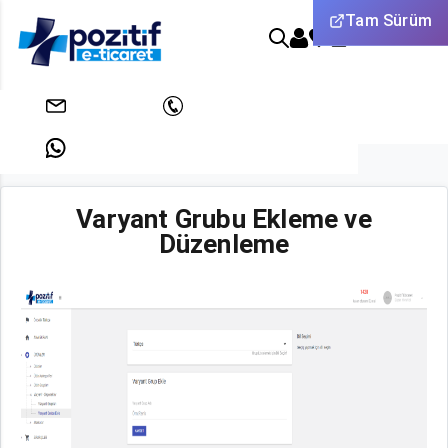
Tam Sürüm
0
Anasayfa
Yardım
info@pozitifeticaret.com
+908503033438
Pozitif E-Ticaret - Varyant Grubu Ekleme ve Düzenleme
+905312631824
Varyant Grubu Ekleme ve
Düzenleme