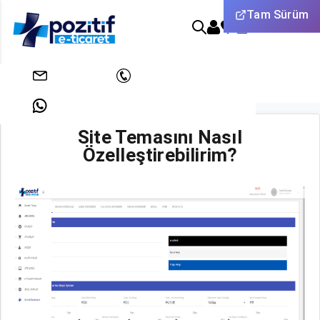
Tam Sürüm
0
Anasayfa
Yardım
Site Temasını Nasıl Özelleştirebilirim?
info@pozitifeticaret.com
+908503033438
Site Temasını Nasıl
+905312631824
Özelleştirebilirim?