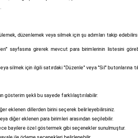
.
ülemek, düzenlemek veya silmek için şu adımları takip edebilirsi
leri" sayfasına girerek mevcut para birimlerinin listesini görebi
eya silmek için ilgili satırdaki "Düzenle" veya "Sil" butonlarına tı
ının gösterim şekli bu sayede farklılaştırılabilir:
ğer eklenen dillerden birini seçerek belirleyebilirsiniz.
veya diğer eklenen para birimleri arasından seçilebilir.
dece bayilere özel göstermek gibi seçenekler sunulmuştur.
avale ile ödeme seçenekleri belirlenebilir.