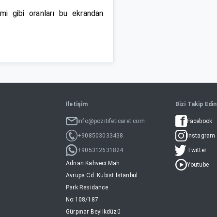
mi gibi oranları bu ekrandan
İletişim
Bizi Takip Edin
info@pozitifeticaret.com
Facebook
+908503033438
Instagram
+905312631824
Twitter
Adnan Kahveci Mah
Youtube
Avrupa Cd. Kubist İstanbul
Park Residance
No:108/187
Gürpınar Beylikdüzü