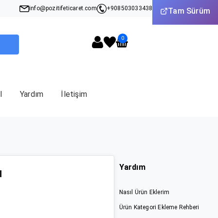
info@pozitifeticaret.com
+908503033438
+905312631824
Tam Sürüm
0
I
Yardım
İletişim
Yardım
u
Nasıl Ürün Eklerim
Ürün Kategori Ekleme Rehberi