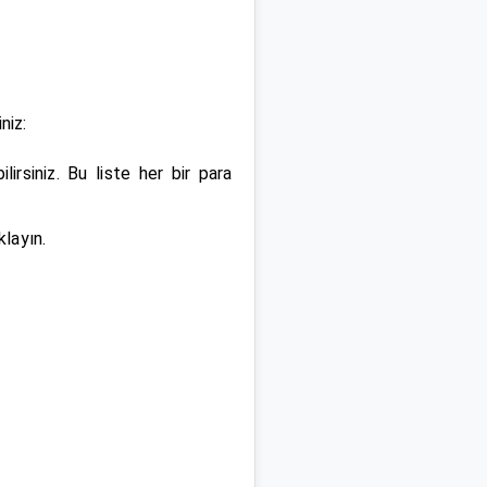
niz:
lirsiniz. Bu liste her bir para
klayın.