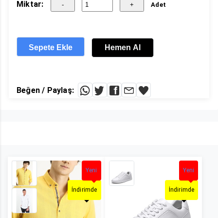
Miktar:
Adet
Sepete Ekle
Hemen Al
Beğen / Paylaş:
Erkek Gömlek 41
Yeni
Erkek Ayakkabı 12
Yeni
İndirimde
İndirimde