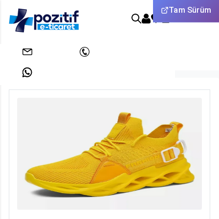
Tam Sürüm
0
Anasayfa
Test Ürünleri
Erkek Ayakkabı 3
info@pozitifeticaret.com
+908503033438
+905312631824