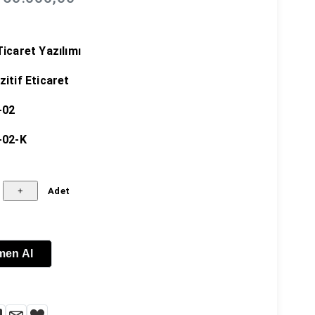
Ticaret Yazılımı
zitif Eticaret
-02
-02-K
Adet
men Al