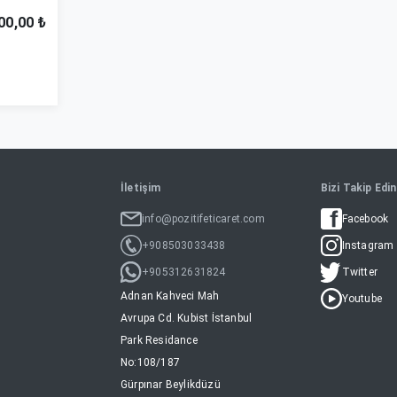
00,00 ₺
İletişim
Bizi Takip Edin
info@pozitifeticaret.com
Facebook
+908503033438
Instagram
+905312631824
Twitter
Adnan Kahveci Mah
Youtube
Avrupa Cd. Kubist İstanbul
Park Residance
No:108/187
Gürpınar Beylikdüzü