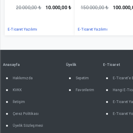
20.000,00 ₺
10.000,00 ₺
150.000,00 ₺
100.000,
E-Ticaret Yazılımı
E-Ticaret Yazılımı
Anasayfa
Üyelik
E-Ticaret
Hakkımızda
Sepetim
E-Ticaret'e
KVKK
Favorilerim
Hangi E-Tica
İletişim
E-Ticaret Ya
Çerez Politikası
E-Ticaret Yo
Üyelik Sözleşmesi