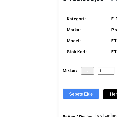
Kategori :
E-
Marka :
Po
Model :
ET
Stok Kod :
ET
Miktar:
Sepete Ekle
He
Beğen / Paylaş: