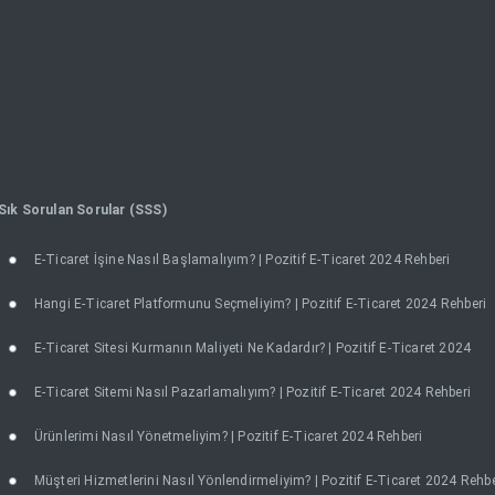
Sık Sorulan Sorular (SSS)
E-Ticaret İşine Nasıl Başlamalıyım? | Pozitif E-Ticaret 2024 Rehberi
Hangi E-Ticaret Platformunu Seçmeliyim? | Pozitif E-Ticaret 2024 Rehberi
E-Ticaret Sitesi Kurmanın Maliyeti Ne Kadardır? | Pozitif E-Ticaret 2024
E-Ticaret Sitemi Nasıl Pazarlamalıyım? | Pozitif E-Ticaret 2024 Rehberi
Ürünlerimi Nasıl Yönetmeliyim? | Pozitif E-Ticaret 2024 Rehberi
Müşteri Hizmetlerini Nasıl Yönlendirmeliyim? | Pozitif E-Ticaret 2024 Rehbe