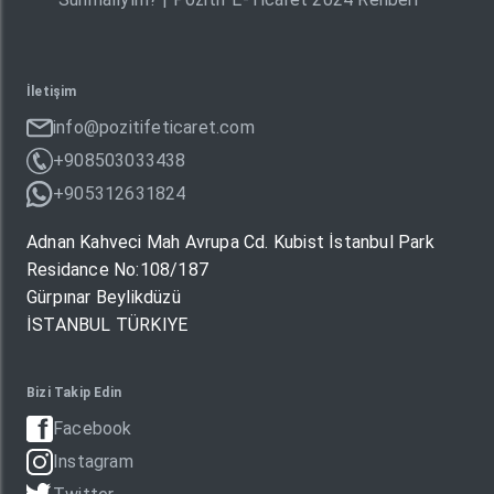
İletişim
info@pozitifeticaret.com
+908503033438
+905312631824
Adnan Kahveci Mah Avrupa Cd. Kubist İstanbul Park
Residance No:108/187
Gürpınar Beylikdüzü
İSTANBUL TÜRKIYE
Bizi Takip Edin
Facebook
Instagram