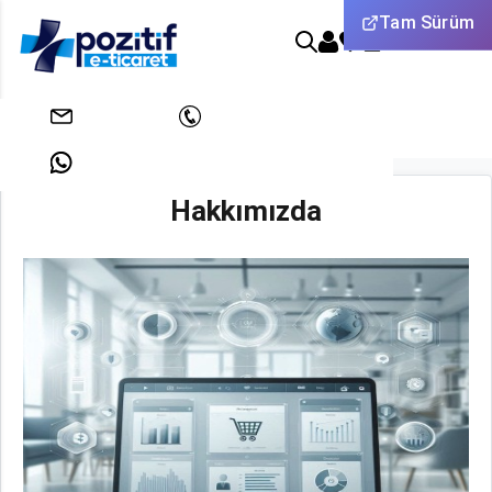
Tam Sürüm
0
Anasayfa
Hakkımızda
info@pozitifeticaret.com
+908503033438
Hakkımızda
+905312631824