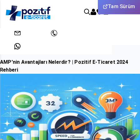
Tam Sürüm
0
Anasayfa
AMP
info@pozitifeticaret.com
+908503033438
AMP'nin Avantajları Nelerdir? | Pozitif E-Ticaret 2024 Rehberi
+905312631824
AMP'nin Avantajları Nelerdir? | Pozitif E-Ticaret 2024
Rehberi