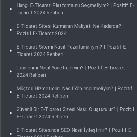
Hangi E-Ticaret Platformunu Seçmeliyim? | Pozitif E-
Ticaret 2024 Rehberi
E-Ticaret Sitesi Kurmanın Maliyeti Ne Kadardır? |
Pozitif E-Ticaret 2024
E-Ticaret Sitemi Nasıl Pazarlamalıyım? | Pozitif E-
Ticaret 2024 Rehberi
Ürünlerimi Nasıl Yönetmeliyim? | Pozitif E-Ticaret
2024 Rehberi
Müşteri Hizmetlerini Nasıl Yönlendirmeliyim? | Pozitif
E-Ticaret 2024 Rehberi
Güvenli Bir E-Ticaret Sitesi Nasıl Oluşturulur? | Pozitif
E-Ticaret 2024 Rehberi
E-Ticaret Sitesinde SEO Nasıl İyileştirilir? | Pozitif E-